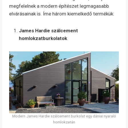
megfelelnek a modern építészet legmagasabb
elvárásainak is. Íme három kiemelkedő termékük:
James Hardie szálcement
homlokzatburkolatok
Modern James Hardie szálcement burkolat egy dániai nyaraló
homlokzatán