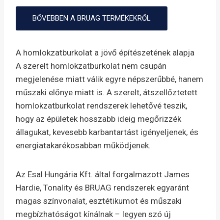
BŐVEBBEN A BRUAG TERMÉKEKRŐL
A homlokzatburkolat a jövő építészetének alapja
A szerelt homlokzatburkolat nem csupán
megjelenése miatt válik egyre népszerűbbé, hanem
műszaki előnye miatt is. A szerelt, átszellőztetett
homlokzatburkolat rendszerek lehetővé teszik,
hogy az épületek hosszabb ideig megőrizzék
állagukat, kevesebb karbantartást igényeljenek, és
energiatakarékosabban működjenek.
Az Esal Hungária Kft. által forgalmazott James
Hardie, Tonality és BRUAG rendszerek egyaránt
magas színvonalat, esztétikumot és műszaki
megbízhatóságot kínálnak – legyen szó új