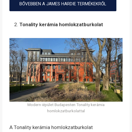
BŐVEBBEN A JAMES HARDIE TERMÉKEKRŐL
Tonality kerámia homlokzatburkolat
Modern iépület Budapesten Tonality kerámia
homlokzatburkolattal
A Tonality kerámia homlokzatburkolat