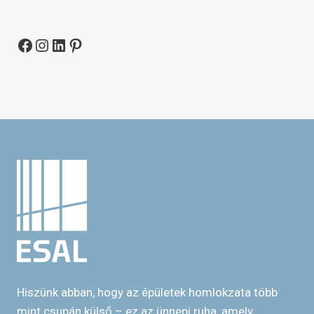
Facebook
Instagram
LinkedIn
Pinterest
Hiszünk abban, hogy az épületek homlokzata több
mint csupán külső – ez az ünnepi ruha, amely