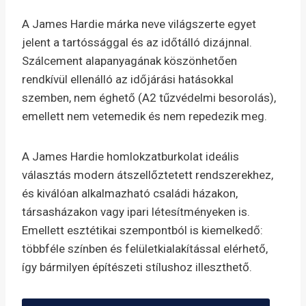
A James Hardie márka neve világszerte egyet
jelent a tartóssággal és az időtálló dizájnnal.
Szálcement alapanyagának köszönhetően
rendkívül ellenálló az időjárási hatásokkal
szemben, nem éghető (A2 tűzvédelmi besorolás),
emellett nem vetemedik és nem repedezik meg.
A James Hardie homlokzatburkolat ideális
választás modern átszellőztetett rendszerekhez,
és kiválóan alkalmazható családi házakon,
társasházakon vagy ipari létesítményeken is.
Emellett esztétikai szempontból is kiemelkedő:
többféle színben és felületkialakítással elérhető,
így bármilyen építészeti stílushoz illeszthető.