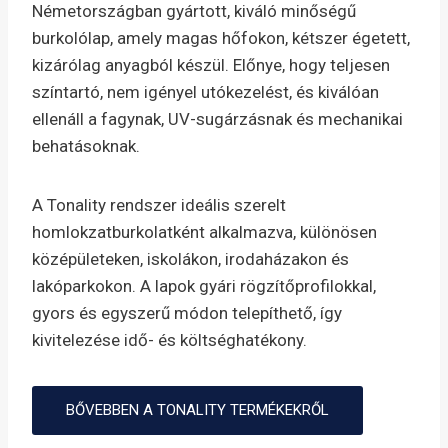
Németországban gyártott, kiváló minőségű
burkolólap, amely magas hőfokon, kétszer égetett,
kizárólag anyagból készül. Előnye, hogy teljesen
színtartó, nem igényel utókezelést, és kiválóan
ellenáll a fagynak, UV-sugárzásnak és mechanikai
behatásoknak.
A Tonality rendszer ideális szerelt
homlokzatburkolatként alkalmazva, különösen
középületeken, iskolákon, irodaházakon és
lakóparkokon. A lapok gyári rögzítőprofilokkal,
gyors és egyszerű módon telepíthető, így
kivitelezése idő- és költséghatékony.
BŐVEBBEN A TONALITY TERMÉKEKRŐL