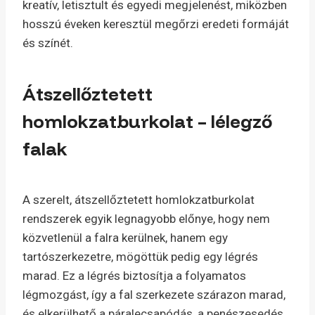
kreatív, letisztult és egyedi megjelenést, miközben
hosszú éveken keresztül megőrzi eredeti formáját
és színét.
Átszellőztetett
homlokzatburkolat – lélegző
falak
A szerelt, átszellőztetett homlokzatburkolat
rendszerek egyik legnagyobb előnye, hogy nem
közvetlenül a falra kerülnek, hanem egy
tartószerkezetre, mögöttük pedig egy légrés
marad. Ez a légrés biztosítja a folyamatos
légmozgást, így a fal szerkezete szárazon marad,
és elkerülhető a páralecsapódás, a penészesedés