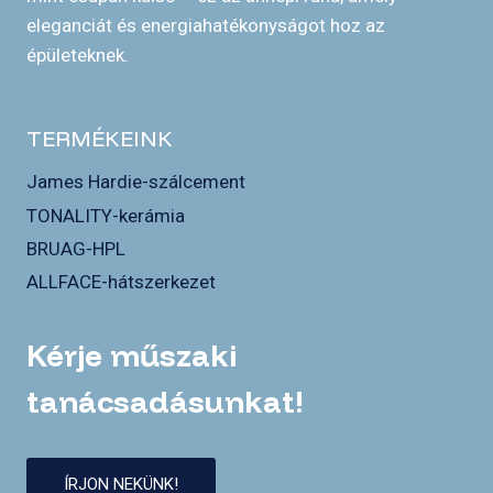
eleganciát és energiahatékonyságot hoz az
épületeknek.
TERMÉKEINK
James Hardie-szálcement
TONALITY-kerámia
BRUAG-HPL
ALLFACE-hátszerkezet
Kérje műszaki
tanácsadásunkat!
ÍRJON NEKÜNK!