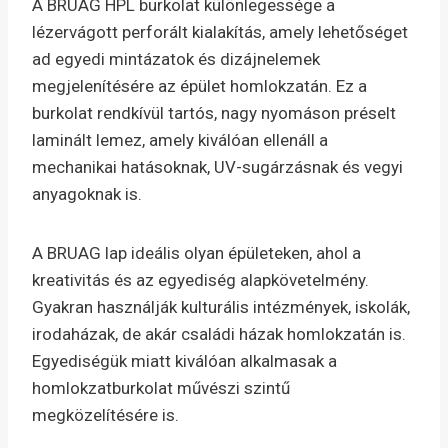
A BRUAG HPL burkolat különlegessége a
lézervágott perforált kialakítás, amely lehetőséget
ad egyedi mintázatok és dizájnelemek
megjelenítésére az épület homlokzatán. Ez a
burkolat rendkívül tartós, nagy nyomáson préselt
laminált lemez, amely kiválóan ellenáll a
mechanikai hatásoknak, UV-sugárzásnak és vegyi
anyagoknak is.
A BRUAG lap ideális olyan épületeken, ahol a
kreativitás és az egyediség alapkövetelmény.
Gyakran használják kulturális intézmények, iskolák,
irodaházak, de akár családi házak homlokzatán is.
Egyediségük miatt kiválóan alkalmasak a
homlokzatburkolat művészi szintű
megközelítésére is.