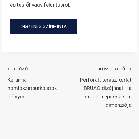
építésről vagy felújításról.
INGYENES SZÍNMINTA
Bejegyzés
ELŐZŐ
KÖVETKEZŐ
Kerámia
Perforált terasz korlát
navigáció
homlokzatburkolatok
BRUAG dizájnnal – a
előnyei
modern építészet új
dimenziója