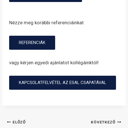
Nézze meg korábbi referenciáinkat
REFERENCIÁK
vagy kérjen egyedi ajánlatot kollégáinktól!
KAPCSOLATFELVÉTEL AZ ESAL CSAPATÁVAL
Bejegyzés
ELŐZŐ
KÖVETKEZŐ