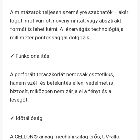
A mintázatok teljesen személyre szabhatók – akár
logót, motívumot, növénymintát, vagy absztrakt
formát is lehet kérni. A lézervágás technológiája
milliméter pontossággal dolgozik.
✔ Funkcionalitás
A perforált teraszkorlát nemcsak esztétikus,
hanem szél- és betekintés elleni védelmet is
biztosít, miközben nem zárja el a fényt és a
levegőt.
✔ Időtállóság
A CELLON® anyag mechanikailag erős, UV-álló,