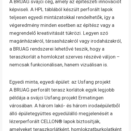
A BRUAG svájci cég, amely az építészeti innovációt
képviseli. A HPL táblából készült perforált lapok
teljesen egyedi mintázatokkal rendelhetők, így a
végeredmény minden esetben az építész vagy a
megrendelő kreativitását tükrözi. Legyen szó
magánházakról, társasházakról vagy irodaházakról,
a BRUAG rendszerei lehetővé teszik, hogy a
teraszkorlát a homlokzat szerves részévé váljon –
nemcsak funkcionálisan, hanem vizuálisan is.
Egyedi minta, egyedi épület: az Usfang projekt
A BRUAG perforált terasz korlátok egyik legjobb
példája a svájci Usfang projekt Ermatingen
városában. A három lakó- és három irodaépületből
álló épületegyüttes egyedülálló megjelenését a
lézerperforált CELLON® lapok biztosítják,
amelyeket teraszkorlátként, homlokzatburkolatként