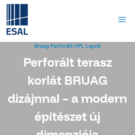
Skip
to
content
Bruag Perforált HPL Lapok
Perforált terasz
korlát BRUAG
dizájnnal – a modern
építészet új
dimenziója