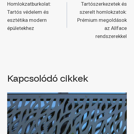
Homlokzatburkolat:
Tartószerkezetek és
navigáció
Tartós védelem és
szerelt homlokzatok:
esztétika modern
Prémium megoldások
épületekhez
az Allface
rendszerekkel
Kapcsolódó cikkek