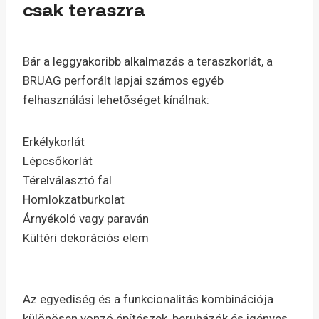
csak teraszra
Bár a leggyakoribb alkalmazás a teraszkorlát, a
BRUAG perforált lapjai számos egyéb
felhasználási lehetőséget kínálnak:
Erkélykorlát
Lépcsőkorlát
Térelválasztó fal
Homlokzatburkolat
Árnyékoló vagy paraván
Kültéri dekorációs elem
Az egyediség és a funkcionalitás kombinációja
különösen vonzó építészek, beruházók és igényes