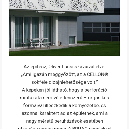
Az építész, Oliver Lussi szavaival élve:
„Ami igazán meggyőzött, az a CELLON®
sokféle dizájnlehetősége volt.”
A képeken jól látható, hogy a perforáció
mintázata nem véletlenszerű – organikus
formáival illeszkedik a környezetbe, és
azonnal karaktert ad az épületnek, ami a
nagy méretű beruházások esetében
ritkaságszámba megy. A BRUAG panelekkel