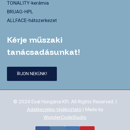
TONALITY-kerámia
BRUAG-HPL
ALLFACE-hátszerkezet
Kérje műszaki
tanácsadásunkat!
ÍRJON NEKÜNK!
© 2024 Esal Hungária Kft. All Rights Reserved. |
Adatkezelési tájékoztató
| Made by
WonderCodeStudio