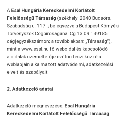
A
Esal Hungária Kereskedelmi Korlátolt
Felelősségű Társaság
(székhely: 2040 Budaörs,
Szabadság u. 117..; bejegyezve a Budapest Környéki
Törvényszék Cégbíróságánál Cg.13 09 139185
cégjegyzékszámon; a továbbiakban: „Társaság”),
mint a www.esal.hu fő weboldal és kapcsolódó
aloldalak üzemeltetője ezúton teszi közzé a
weblapjain alkalmazott adatvédelmi, adatkezelési
elveit és szabályait.
2. Adatkezelő adatai
Adatkezelő megnevezése:
Esal Hungária
Kereskedelmi Korlátolt Felelősségű Társaság