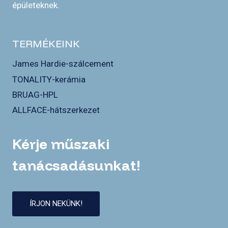
épületeknek.
TERMÉKEINK
James Hardie-szálcement
TONALITY-kerámia
BRUAG-HPL
ALLFACE-hátszerkezet
Kérje műszaki
tanácsadásunkat!
ÍRJON NEKÜNK!