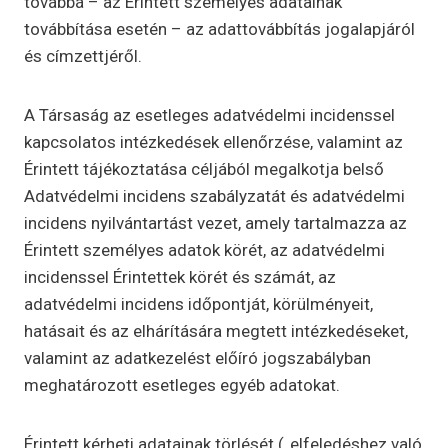
továbbá – az Érintett személyes adatainak
továbbítása esetén – az adattovábbítás jogalapjáról
és címzettjéről.
A Társaság az esetleges adatvédelmi incidenssel
kapcsolatos intézkedések ellenőrzése, valamint az
Érintett tájékoztatása céljából megalkotja belső
Adatvédelmi incidens szabályzatát és adatvédelmi
incidens nyilvántartást vezet, amely tartalmazza az
Érintett személyes adatok körét, az adatvédelmi
incidenssel Érintettek körét és számát, az
adatvédelmi incidens időpontját, körülményeit,
hatásait és az elhárítására megtett intézkedéseket,
valamint az adatkezelést előíró jogszabályban
meghatározott esetleges egyéb adatokat.
Érintett kérheti adatainak törlését („elfeledéshez való