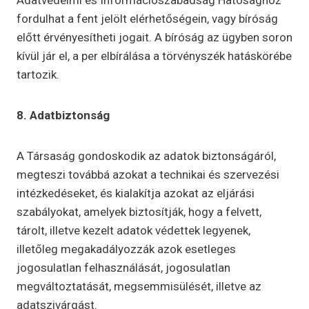
Adatvédelmi és Információszabadság Hatósághoz
fordulhat a fent jelölt elérhetőségein, vagy bíróság
előtt érvényesítheti jogait. A bíróság az ügyben soron
kívül jár el, a per elbírálása a törvényszék hatáskörébe
tartozik.
8. Adatbiztonság
A Társaság gondoskodik az adatok biztonságáról,
megteszi továbbá azokat a technikai és szervezési
intézkedéseket, és kialakítja azokat az eljárási
szabályokat, amelyek biztosítják, hogy a felvett,
tárolt, illetve kezelt adatok védettek legyenek,
illetőleg megakadályozzák azok esetleges
jogosulatlan felhasználását, jogosulatlan
megváltoztatását, megsemmisülését, illetve az
adatszivárgást.