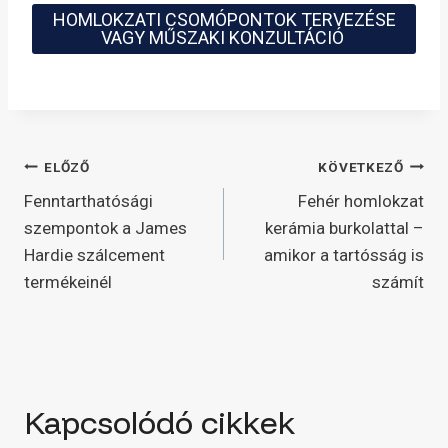
HOMLOKZATI CSOMÓPONTOK TERVEZÉSE
VAGY MŰSZAKI KONZULTÁCIÓ
Bejegyzés
ELŐZŐ
KÖVETKEZŐ
Fenntarthatósági
Fehér homlokzat
navigáció
szempontok a James
kerámia burkolattal –
Hardie szálcement
amikor a tartósság is
termékeinél
számít
Kapcsolódó cikkek