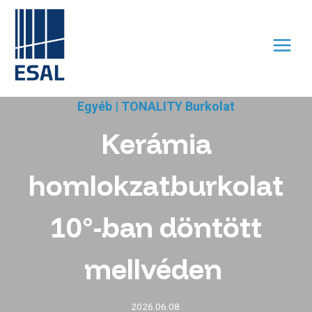
Skip
to
content
Egyéb
|
TONALITY Burkolat
Kerámia
homlokzatburkolat
10°-ban döntött
mellvéden
2026.06.08.