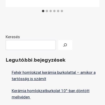
Keresés
Legutóbbi bejegyzések
Fehér homlokzat kerámia burkolattal – amikor a
tartósság is számít
Kerámia homlokzatburkolat 10°-ban döntött
mellvéden