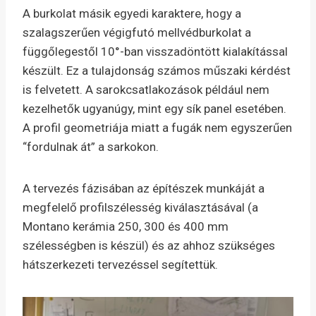
A burkolat másik egyedi karaktere, hogy a
szalagszerűen végigfutó mellvédburkolat a
függőlegestől 10°-ban visszadöntött kialakítással
készült. Ez a tulajdonság számos műszaki kérdést
is felvetett. A sarokcsatlakozások például nem
kezelhetők ugyanúgy, mint egy sík panel esetében.
A profil geometriája miatt a fugák nem egyszerűen
“fordulnak át” a sarkokon.
A tervezés fázisában az építészek munkáját a
megfelelő profilszélesség kiválasztásával (a
Montano kerámia 250, 300 és 400 mm
szélességben is készül) és az ahhoz szükséges
hátszerkezeti tervezéssel segítettük.