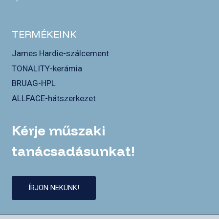
TERMÉKEINK
James Hardie-szálcement
TONALITY-kerámia
BRUAG-HPL
ALLFACE-hátszerkezet
Kérje műszaki
tanácsadásunkat!
ÍRJON NEKÜNK!