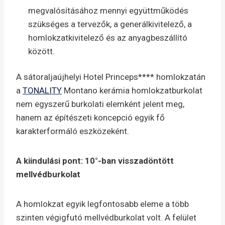
megvalósításához mennyi együttműködés
szükséges a tervezők, a generálkivitelező, a
homlokzatkivitelező és az anyagbeszállító
között.
A sátoraljaújhelyi Hotel Princeps**** homlokzatán
a
TONALITY
Montano kerámia homlokzatburkolat
nem egyszerű burkolati elemként jelent meg,
hanem az építészeti koncepció egyik fő
karakterformáló eszközeként.
A kiindulási pont: 10°-ban visszadöntött
mellvédburkolat
A homlokzat egyik legfontosabb eleme a több
szinten végigfutó mellvédburkolat volt. A felület