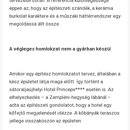
tervezése során. A referencia különlegessége
éppen az, hogy az építészeti szándék, a kerámia
burkolat karaktere és a műszaki háttérrendszer egy
megoldássá állt össze.
A végleges homlokzat nem a gyárban készü
l
Amikor egy építész homlokzatot tervez, általában a
kész épületet látja maga előtt. Így történt a
sátoraljaújhelyi Hotel Princeps**** esetén is. Az
elhelyezkedés – a Zempléni-hegység lábánál –
adta az építészeti gondolatot, hogy a hotel egy
kőfejtő megjelenését idézze. A kőbányák teraszos
jellege visszaköszön az épületen.