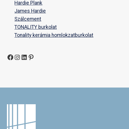
Hardie Plank
James Hardie
Szálcement
TONALITY burkolat
Tonality kerámia homlokzatburkolat
Facebook
Instagram
LinkedIn
Pinterest