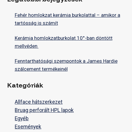
Fehér homlokzat kerámia burkolattal – amikor a
tartósság is számít
Kerámia homlokzatburkolat 10°-ban döntött
mellvéden
Fenntarthatósági szempontok a James Hardie
szálcement termékeinél
Kategóriák
Allface hátszerkezet
Bruag perforált HPL lapok
Egyéb
Események