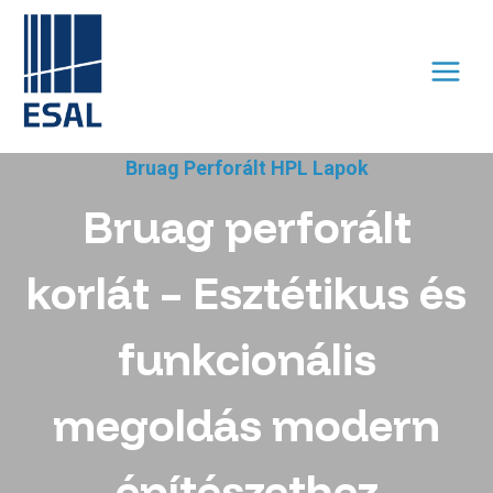
Skip
to
content
Bruag Perforált HPL Lapok
Bruag perforált
korlát – Esztétikus és
funkcionális
megoldás modern
építészethez