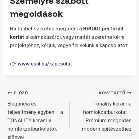
Személyre szabott
megoldások
Ha többet szeretne megtudni a
BRUAG perforált
korlát
alkalmazásáról, vagy mintát szeretne kérni
projektjéhez, kérjük, vegye fel velünk a kapcsolatot:
👉
www.esal.hu/kapcsolat
Bejegyzés
ELŐZŐ
KÖVETKEZŐ
Elegancia és
Tonality kerámia
navigáció
teljesítmény egyben – a
homlokzatburkolat –
TONALITY kerámia
Prémium megoldás
homlokzatburkolatok
modern építészethez
előnyei