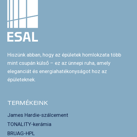
Hiszünk abban, hogy az épületek homlokzata több
mint csupán külső – ez az ünnepi ruha, amely
eleganciát és energiahatékonyságot hoz az
épületeknek.
TERMÉKEINK
James Hardie-szálcement
TONALITY-kerámia
BRUAG-HPL