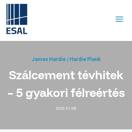
Skip
to
content
James Hardie
|
Hardie Plank
Szálcement tévhitek
– 5 gyakori félreértés
2026.01.08.