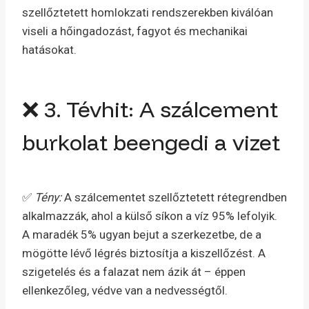
szellőztetett homlokzati rendszerekben kiválóan
viseli a hőingadozást, fagyot és mechanikai
hatásokat.
❌ 3. Tévhit: A szálcement
burkolat beengedi a vizet
✅
Tény:
A szálcementet szellőztetett rétegrendben
alkalmazzák, ahol a külső síkon a víz 95% lefolyik.
A maradék 5% ugyan bejut a szerkezetbe, de a
mögötte lévő légrés biztosítja a kiszellőzést. A
szigetelés és a falazat nem ázik át – éppen
ellenkezőleg, védve van a nedvességtől.