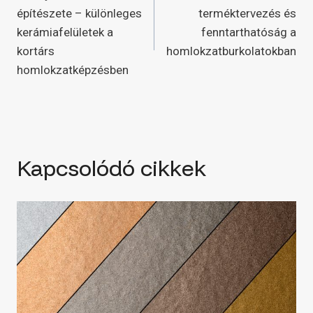
navigáció
építészete – különleges
terméktervezés és
kerámiafelületek a
fenntarthatóság a
kortárs
homlokzatburkolatokban
homlokzatképzésben
Kapcsolódó cikkek