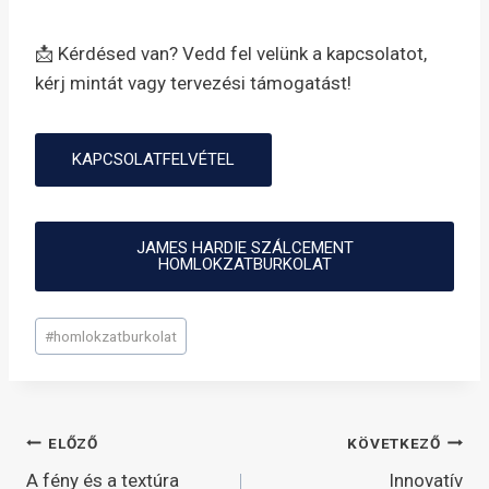
📩 Kérdésed van? Vedd fel velünk a kapcsolatot,
kérj mintát vagy tervezési támogatást!
KAPCSOLATFELVÉTEL
JAMES HARDIE SZÁLCEMENT
HOMLOKZATBURKOLAT
Post
#
homlokzatburkolat
Tags:
Bejegyzés
ELŐZŐ
KÖVETKEZŐ
A fény és a textúra
Innovatív