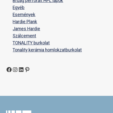
Bruag perforált HPL lapok
Egyéb
Események
Hardie Plank
James Hardie
Szálcement
TONALITY burkolat
Tonality kerámia homlokzatburkolat
Facebook
Instagram
LinkedIn
Pinterest