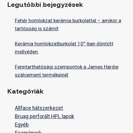
Legutóbbi bejegyzések
Fehér homlokzat kerámia burkolattal – amikor a
tartósság is számít
Kerámia homlokzatburkolat 10°-ban döntött
mellvéden
Fenntarthatósági szempontok a James Hardie
szálcement termékeinél
Kategóriák
Allface hátszerkezet
Bruag perforált HPL lapok
Egyéb
Események