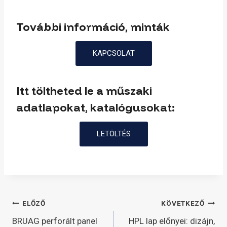
További információ, minták
KAPCSOLAT
Itt töltheted le a műszaki
adatlapokat, katalógusokat:
LETÖLTÉS
Bejegyzés
ELŐZŐ
KÖVETKEZŐ
BRUAG perforált panel
HPL lap előnyei: dizájn,