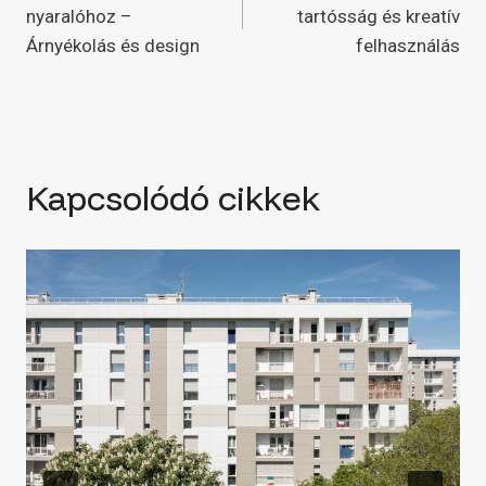
navigáció
nyaralóhoz –
tartósság és kreatív
Árnyékolás és design
felhasználás
Kapcsolódó cikkek