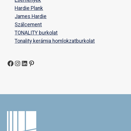
Hardie Plank
James Hardie
Szálcement
TONALITY burkolat
Tonality kerámia homlokzatburkolat
Facebook
Instagram
LinkedIn
Pinterest