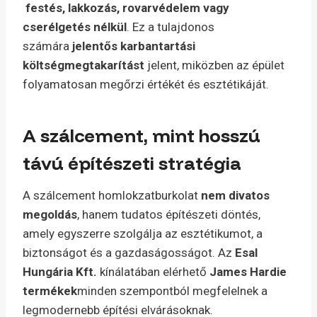
festés, lakkozás, rovarvédelem vagy
cserélgetés nélkül
. Ez a tulajdonos
számára
jelentős karbantartási
költségmegtakarítást
jelent, miközben az épület
folyamatosan megőrzi értékét és esztétikáját.
A szálcement, mint hosszú
távú építészeti stratégia
A szálcement homlokzatburkolat
nem divatos
megoldás
, hanem tudatos építészeti döntés,
amely egyszerre szolgálja az esztétikumot, a
biztonságot és a gazdaságosságot. Az
Esal
Hungária Kft.
kínálatában elérhető
James Hardie
termékek
minden szempontból megfelelnek a
legmodernebb építési elvárásoknak.