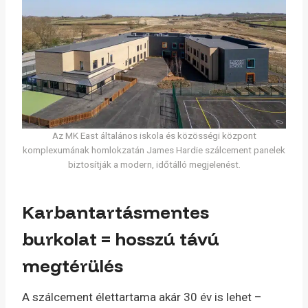
Az MK East általános iskola és közösségi központ
komplexumának homlokzatán James Hardie szálcement panelek
biztosítják a modern, időtálló megjelenést.
Karbantartásmentes
burkolat = hosszú távú
megtérülés
A szálcement élettartama akár 30 év is lehet –