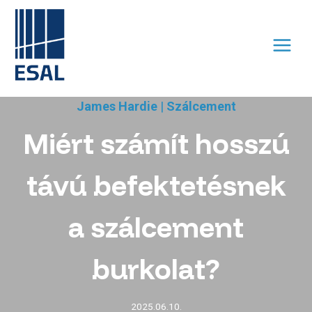
Skip
to
content
James Hardie
|
Szálcement
Miért számít hosszú
távú befektetésnek
a szálcement
burkolat?
2025.06.10.