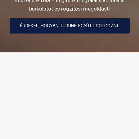
Beszéljünk róla – segítünk megtalálni az ideális
burkolatot és rögzítési megoldást!
ÉRDEKEL, HOGYAN TUDUNK EGYÜTT DOLGOZNI