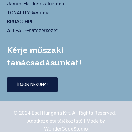
James Hardie-szálcement
TONALITY-kerámia
BRUAG-HPL
ALLFACE-hátszerkezet
Kérje műszaki
tanácsadásunkat!
ÍRJON NEKÜNK!
© 2024 Esal Hungária Kft. All Rights Reserved. |
Adatkezelési tájékoztató
| Made by
WonderCodeStudio