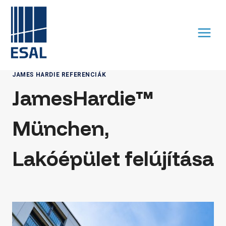
Skip
to
content
JAMES HARDIE REFERENCIÁK
JamesHardie™
München,
Lakóépület felújítása