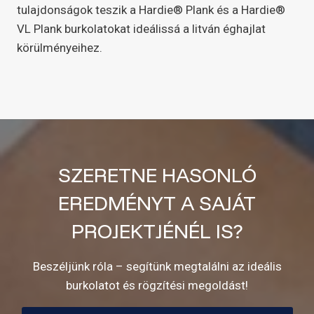
tulajdonságok teszik a Hardie® Plank és a Hardie®
VL Plank burkolatokat ideálissá a litván éghajlat
körülményeihez.
SZERETNE HASONLÓ
EREDMÉNYT A SAJÁT
PROJEKTJÉNÉL IS?
Beszéljünk róla – segítünk megtalálni az ideális
burkolatot és rögzítési megoldást!