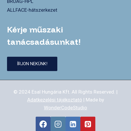
BRUAG-HPL
ALLFACE-hátszerkezet
Kérje műszaki
tanácsadásunkat!
ÍRJON NEKÜNK!
© 2024 Esal Hungária Kft. All Rights Reserved. |
Adatkezelési tájékoztató
| Made by
WonderCodeStudio