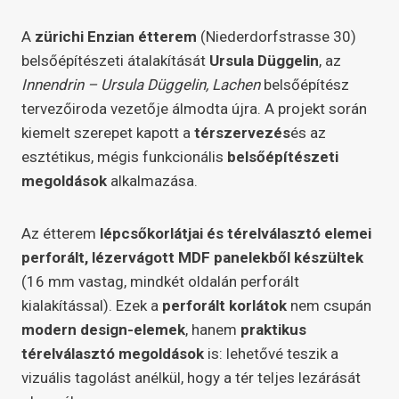
A
zürichi Enzian étterem
(Niederdorfstrasse 30)
belsőépítészeti átalakítását
Ursula Düggelin
, az
Innendrin – Ursula Düggelin, Lachen
belsőépítész
tervezőiroda vezetője álmodta újra. A projekt során
kiemelt szerepet kapott a
térszervezés
és az
esztétikus, mégis funkcionális
belsőépítészeti
megoldások
alkalmazása.
Az étterem
lépcsőkorlátjai és térelválasztó elemei
perforált, lézervágott MDF panelekből készültek
(16 mm vastag, mindkét oldalán perforált
kialakítással). Ezek a
perforált korlátok
nem csupán
modern design-elemek
, hanem
praktikus
térelválasztó megoldások
is: lehetővé teszik a
vizuális tagolást anélkül, hogy a tér teljes lezárását