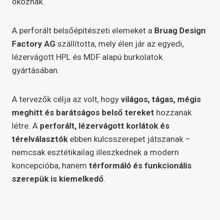
okoznák.
A perforált belsőépítészeti elemeket a
Bruag Design
Factory AG
szállította, mely élen jár az egyedi,
lézervágott HPL és MDF alapú burkolatok
gyártásában.
A tervezők célja az volt, hogy
világos, tágas, mégis
meghitt és barátságos belső tereket
hozzanak
létre. A
perforált, lézervágott korlátok és
térelválasztók
ebben kulcsszerepet játszanak –
nemcsak esztétikailag illeszkednek a modern
koncepcióba, hanem
térformáló és funkcionális
szerepük is kiemelkedő
.