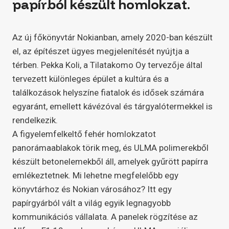
papírból készült homlokzat.
Az új főkönyvtár Nokianban, amely 2020-ban készült
el, az építészet ügyes megjelenítését nyújtja a
térben. Pekka Koli, a Tilatakomo Oy tervezője által
tervezett különleges épület a kultúra és a
találkozások helyszíne fiatalok és idősek számára
egyaránt, emellett kávézóval és tárgyalótermekkel is
rendelkezik.
A figyelemfelkeltő fehér homlokzatot
panorámaablakok törik meg, és ULMA polimerekből
készült betonelemekből áll, amelyek gyűrött papírra
emlékeztetnek. Mi lehetne megfelelőbb egy
könyvtárhoz és Nokian városához? Itt egy
papírgyárból vált a világ egyik legnagyobb
kommunikációs vállalata. A panelek rögzítése az