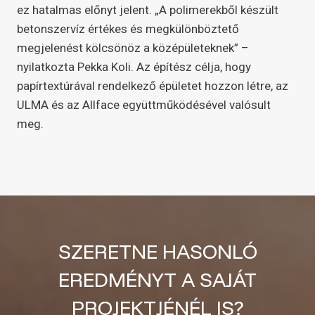
ez hatalmas előnyt jelent. „A polimerekből készült
betonszervíz értékes és megkülönböztető
megjelenést kölcsönöz a középületeknek” –
nyilatkozta Pekka Koli. Az építész célja, hogy
papírtextúrával rendelkező épületet hozzon létre, az
ULMA és az Allface együttműködésével valósult
meg.
SZERETNE HASONLÓ
EREDMÉNYT A SAJÁT
PROJEKTJÉNÉL IS?