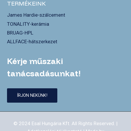
TERMÉKEINK
James Hardie-szálcement
TONALITY-kerámia
BRUAG-HPL
ALLFACE-hátszerkezet
Kérje műszaki
tanácsadásunkat!
ÍRJON NEKÜNK!
© 2024 Esal Hungária Kft. All Rights Reserved. |