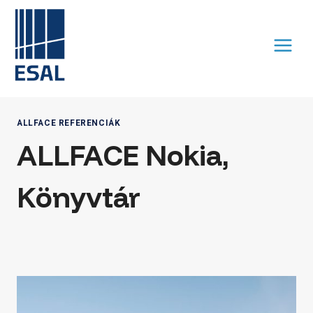
Skip
to
content
ALLFACE REFERENCIÁK
ALLFACE Nokia,
Könyvtár