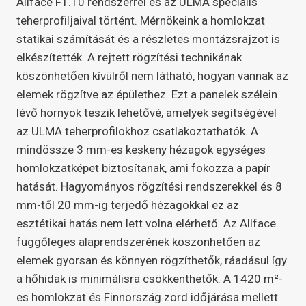
Allface F1.10 rendszerrel és az ULMA speciális
teherprofiljaival történt. Mérnökeink a homlokzat
statikai számítását és a részletes montázsrajzot is
elkészítették. A rejtett rögzítési technikának
köszönhetően kívülről nem látható, hogyan vannak az
elemek rögzítve az épülethez. Ezt a panelek szélein
lévő hornyok teszik lehetővé, amelyek segítségével
az ULMA teherprofilokhoz csatlakoztathatók. A
mindössze 3 mm-es keskeny hézagok egységes
homlokzatképet biztosítanak, ami fokozza a papír
hatását. Hagyományos rögzítési rendszerekkel és 8
mm-től 20 mm-ig terjedő hézagokkal ez az
esztétikai hatás nem lett volna elérhető. Az Allface
függőleges alaprendszerének köszönhetően az
elemek gyorsan és könnyen rögzíthetők, ráadásul így
a hőhidak is minimálisra csökkenthetők. A 1420 m²-
es homlokzat és Finnország zord időjárása mellett