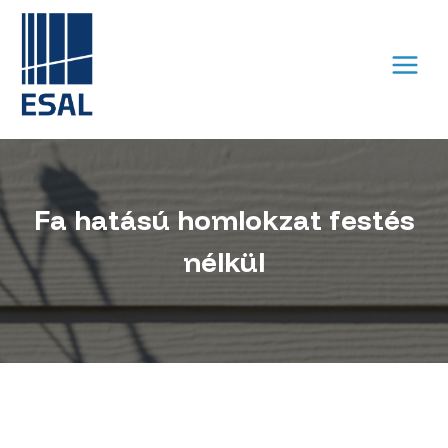
Skip
to
content
Fa hatású homlokzat festés
nélkül