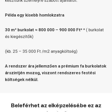
készítünk személyre szabott ajánlatot.
Példa egy kisebb homlokzatra
30 m² burkolat ≈ 800 000 – 900 000 Ft* *
( burkolat
és kiegészítők)
(kb. 25 – 35 000 Ft /m2 anyagköltség)
A rendszer ára jellemzően a prémium fa burkolatok
árszintjén mozog, viszont rendszeres festési
költségek nélkül.
Beleférhet az elképzelésébe ez az