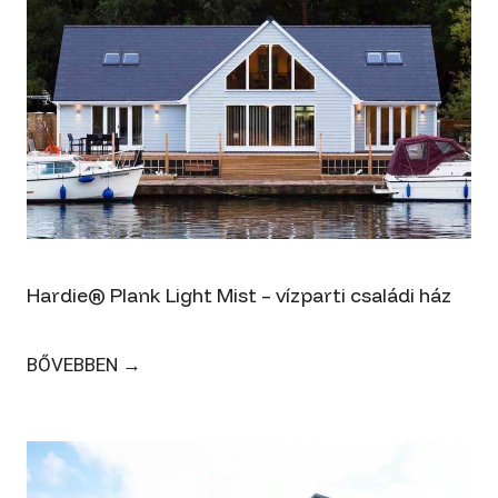
Hardie® Plank Light Mist – vízparti családi ház
H
BŐVEBBEN →
a
r
d
i