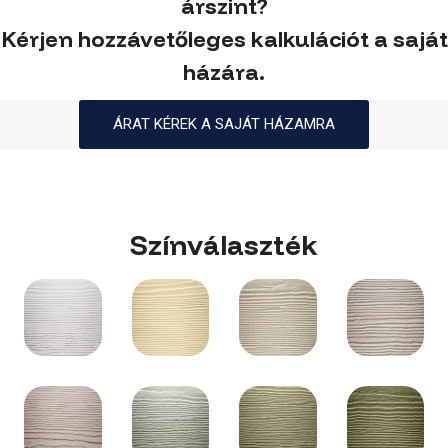
árszint?
Kérjen hozzávetőleges kalkulációt a saját
házára.
ÁRAT KÉREK A SAJÁT HÁZAMRA
Színválaszték