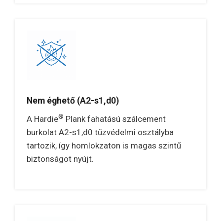
Nem éghető (A2-s1,d0)
®
A Hardie
Plank fahatású szálcement
burkolat A2-s1,d0 tűzvédelmi osztályba
tartozik, így homlokzaton is magas szintű
biztonságot nyújt.