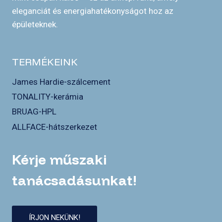
á
eleganciát és energiahatékonyságot hoz az
c
z
épületeknek.
s
a
l
TERMÉKEINK
á
d
James Hardie-szálcement
i
TONALITY-kerámia
h
BRUAG-HPL
á
ALLFACE-hátszerkezet
z
Kérje műszaki
tanácsadásunkat!
ÍRJON NEKÜNK!